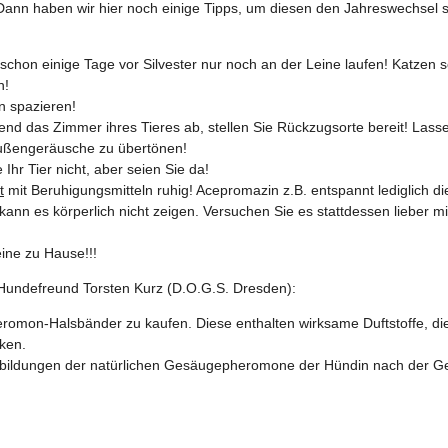
Dann haben wir hier noch einige Tipps, um diesen den Jahreswechsel
schon einige Tage vor Silvester nur noch an der Leine laufen! Katzen sol
n!
n spazieren!
end das Zimmer ihres Tieres ab, stellen Sie Rückzugsorte bereit! Las
Außengeräusche zu übertönen!
 Ihr Tier nicht, aber seien Sie da!
t
mit Beruhigungsmitteln ruhig! Acepromazin z.B. entspannt lediglich di
kann es körperlich nicht zeigen. Versuchen Sie es stattdessen lieber mi
eine zu Hause!!!
undefreund Torsten Kurz (D.O.G.S. Dresden):
romon-Halsbänder zu kaufen. Diese enthalten wirksame Duftstoffe, die
ken.
hbildungen der natürlichen Gesäugepheromone der Hündin nach der Ge