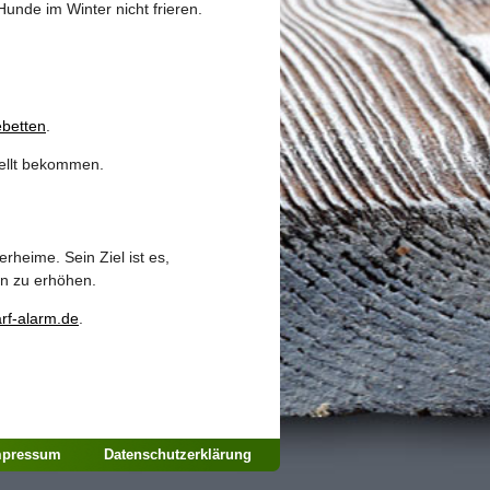
nde im Winter nicht frieren.
betten
.
tellt bekommen.
rheime. Sein Ziel ist es,
en zu erhöhen.
rf-alarm.de
.
mpressum
Datenschutzerklärung