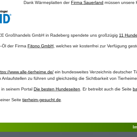
Dank Wärmeplatten der
Firma Sauerland
müssen unsere Hu
RICE Großhandels GmbH in Radeberg spendete uns großzügig
11 Hunde
D-Öl der Firma
Fitono GmbH
, welches wir kostenfrei zur Verfügung ges
ttps://www.alle-tierheime.de/
ein bundesweites Verzeichnis deutscher Tie
 Anlaufstellen zu führen und gleichzeitig die Sichtbarkeit von Tierheim
 in seinem Portal
Die besten Hundeseiten
. Er betreibt auch die Seite
ba
seiner Seite
tierhei
m
-gesucht.de
.
I