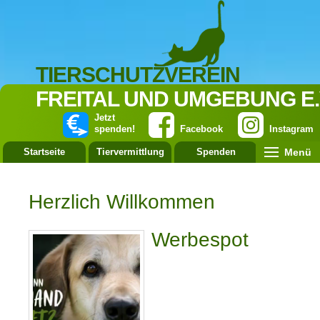
TIERSCHUTZVEREIN
FREITAL UND UMGEBUNG E.
Jetzt
spenden!
Facebook
Instagram
Menü
Startseite
Tiervermittlung
Spenden
Leistung
Herzlich Willkommen
Werbespot