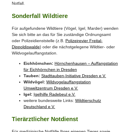
Notfall.
Sonderfall Wildtiere
Für aufgefundene Wildtiere (Vögel, Igel, Marder) wenden
Sie sich bitte an das für Sie zuständige Ordnungsamt
oder Polizeidienststelle (z.B.
Polizeirevier Freital-
Dippoldiswalde
) oder die nächstgelegene Wildtier- oder
Wildvogelauffangstation.
Eichhörnchen:
Hörnchenhausen – Auffangstation
für Eichhörnchen in Dresden
Tauben:
Stadttauben-Initiative Dresden e.V.
Wildvögel:
Wildvogelauffangstation
Umweltzentrum Dresden e.V.
Igel:
Igelhilfe Radebeul e.V.
weitere bundesweite Links:
Wildtierschutz
Deutschland e.V.
Tierärztlicher Notdienst
Für medizinische Notfälle Ihres eigenen Tieres sowie