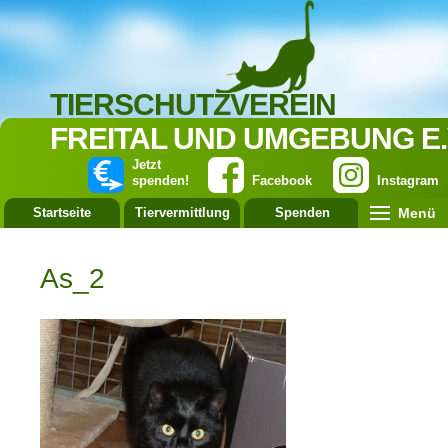
TIERSCHUTZVEREIN
FREITAL UND UMGEBUNG E.
Jetzt
spenden!
Facebook
Instagram
Menü
Startseite
Tiervermittlung
Spenden
Leistung
As_2