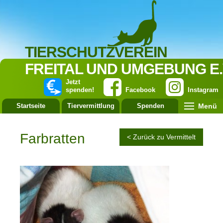
TIERSCHUTZVEREIN
FREITAL UND UMGEBUNG E.
Jetzt
spenden!
Facebook
Instagram
Menü
Startseite
Tiervermittlung
Spenden
Leistung
Farbratten
< Zurück zu Vermittelt