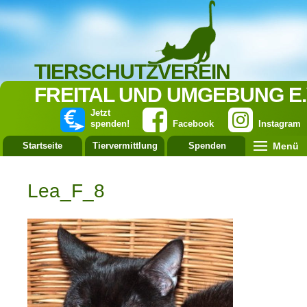
TIERSCHUTZVEREIN
FREITAL UND UMGEBUNG E.
Jetzt
spenden!
Facebook
Instagram
Menü
Startseite
Tiervermittlung
Spenden
Leistung
Lea_F_8