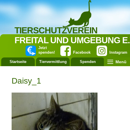
TIERSCHUTZVEREIN
FREITAL UND UMGEBUNG E.
Jetzt
spenden!
Facebook
Instagram
Menü
Startseite
Tiervermittlung
Spenden
Leistung
Daisy_1