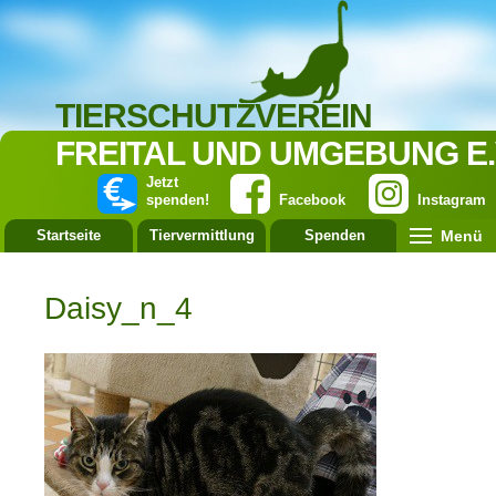
TIERSCHUTZVEREIN
FREITAL UND UMGEBUNG E.
Jetzt
spenden!
Facebook
Instagram
Menü
Startseite
Tiervermittlung
Spenden
Leistung
Daisy_n_4