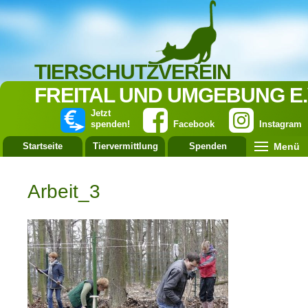
TIERSCHUTZVEREIN
FREITAL UND UMGEBUNG E.
Jetzt
spenden!
Facebook
Instagram
Menü
Startseite
Tiervermittlung
Spenden
Leistung
Arbeit_3