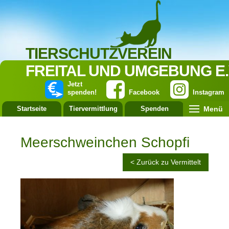
TIERSCHUTZVEREIN
FREITAL UND UMGEBUNG E.
Jetzt
spenden!
Facebook
Instagram
Menü
Startseite
Tiervermittlung
Spenden
Leistung
Meerschweinchen Schopfi
< Zurück zu Vermittelt