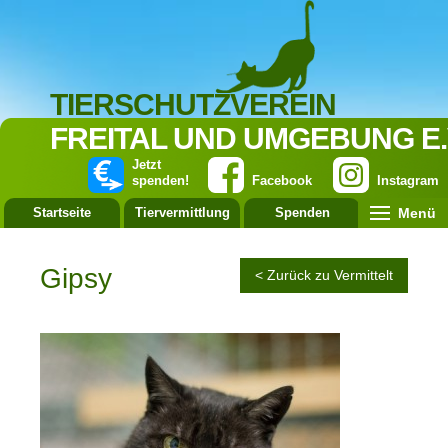
TIERSCHUTZVEREIN
FREITAL UND UMGEBUNG E.
Jetzt
spenden!
Facebook
Instagram
Menü
Startseite
Tiervermittlung
Spenden
Leistung
Gipsy
< Zurück zu Vermittelt