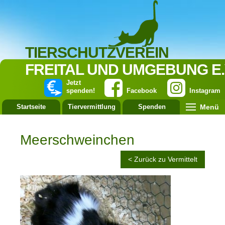
TIERSCHUTZVEREIN
FREITAL UND UMGEBUNG E.
Jetzt
spenden!
Facebook
Instagram
Menü
Startseite
Tiervermittlung
Spenden
Leistung
Meerschweinchen
< Zurück zu Vermittelt