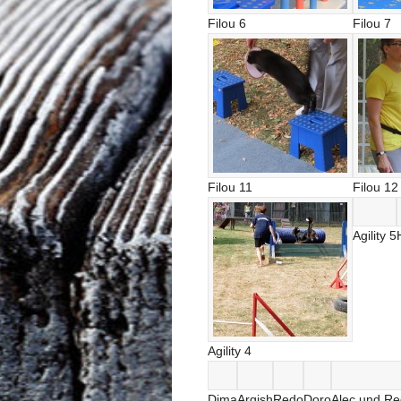
Filou 6
Filou 7
Filou 11
Filou 12
Agility 5
Agility 4
Dima
Argish
Redo
Doro
Alec und R