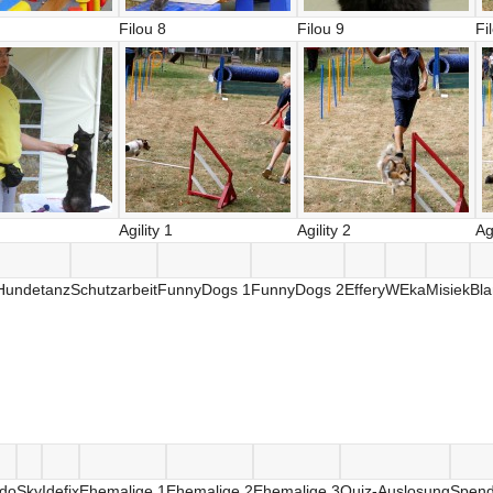
Filou 8
Filou 9
Fi
Agility 1
Agility 2
Ag
Hundetanz
Schutzarbeit
FunnyDogs 1
FunnyDogs 2
Effery
WEka
Misiek
Bl
edo
Sky
Idefix
Ehemalige 1
Ehemalige 2
Ehemalige 3
Quiz-Auslosung
Spend