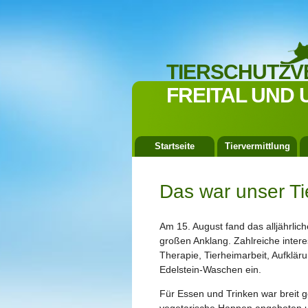
TIERSCHUTZV
FREITAL UND 
Startseite
Tiervermittlung
Das war unser Ti
Am 15. August fand das alljährlic
großen Anklang. Zahlreiche inter
Therapie, Tierheimarbeit, Aufklä
Edelstein-Waschen ein.
Für Essen und Trinken war breit 
vegetarische Happen angeboten u