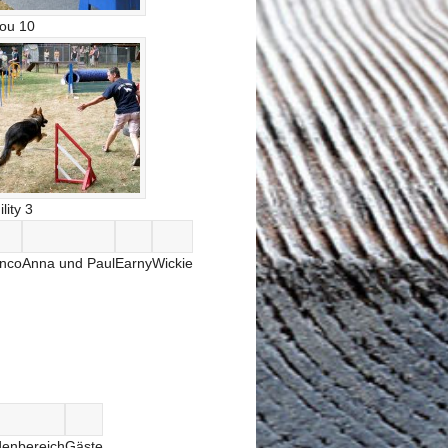
lou 10
ility 3
anco
Anna und Paul
Earny
Wickie
enbereich
Gäste