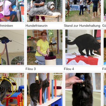
chminken
Hundefriseurin
Stand zur Hundehaltung
Gä
Filou 3
Filou 4
Fi