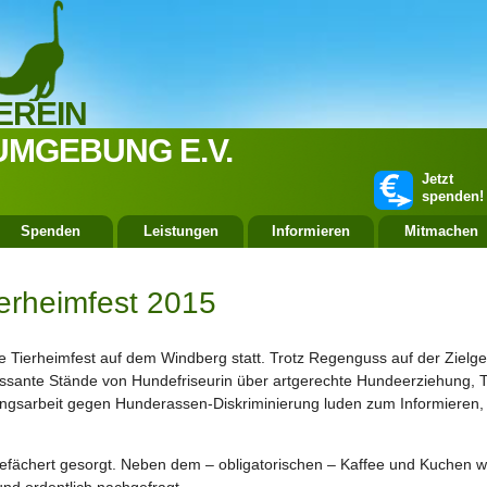
EREIN
UMGEBUNG E.V.
Jetzt
spenden!
Spenden
Leistungen
Informieren
Mitmachen
erheimfest 2015
he Tierheimfest auf dem Windberg statt. Trotz Regenguss auf der Zielg
essante Stände von Hundefriseurin über artgerechte Hundeerziehung, Ti
rungsarbeit gegen Hunderassen-Diskriminierung
luden zum Informieren
gefächert gesorgt. Neben dem – obligatorischen – Kaffee und Kuchen wu
nd ordentlich nachgefragt.