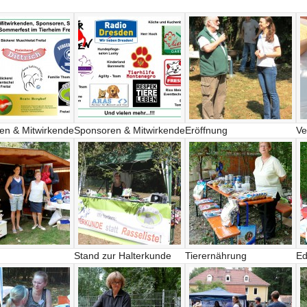
en & Mitwirkende
Sponsoren & Mitwirkende
Eröffnung
Ve
Stand zur Halterkunde
Tierernährung
Ed