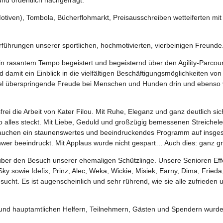
Motiven), Tombola, Bücherflohmarkt, Preisausschreiben wetteiferten m
führungen unserer sportlichen, hochmotivierten, vierbeinigen Freunde
n rasantem Tempo begeistert und begeisternd über den Agility-Parco
d damit ein Einblick in die vielfältigen Beschäftigungsmöglichkeiten 
viel überspringende Freude bei Menschen und Hunden drin und ebenso vi
sfrei die Arbeit von Kater Filou. Mit Ruhe, Eleganz und ganz deutlich sic
 alles steckt. Mit Liebe, Geduld und großzügig bemessenen Streichele
rauchen ein staunenswertes und beeindruckendes Programm auf insges
hwer beeindruckt. Mit Applaus wurde nicht gespart… Auch dies: ganz g
ber den Besuch unserer ehemaligen Schützlinge. Unsere Senioren Effe
y sowie Idefix, Prinz, Alec, Weka, Wickie, Misiek, Earny, Dima, Fried
cht. Es ist augenscheinlich und sehr rührend, wie sie alle zufrieden 
 und hauptamtlichen Helfern, Teilnehmern, Gästen und Spendern wurde 