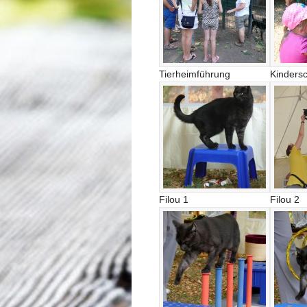
Tierheimführung
Kinders
Filou 1
Filou 2