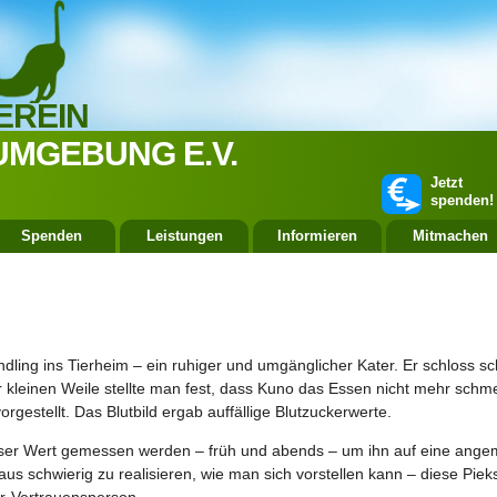
EREIN
UMGEBUNG E.V.
Jetzt
spenden!
Spenden
Leistungen
Informieren
Mitmachen
dling ins Tierheim – ein ruhiger und umgänglicher Kater.
Er schloss sc
r kleinen Weile stellte man fest, dass Kuno das Essen nicht mehr schmeck
rgestellt. Das Blutbild ergab auffällige Blutzuckerwerte.
ser Wert gemessen werden – früh und abends – um ihn auf eine angem
us schwierig zu realisieren, wie man sich vorstellen kann – diese Piek
er-Vertrauensperson…