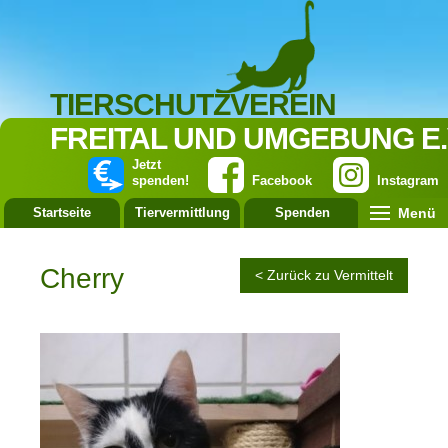
TIERSCHUTZVEREIN
FREITAL UND UMGEBUNG E.
Jetzt
spenden!
Facebook
Instagram
Menü
Startseite
Tiervermittlung
Spenden
Leistung
Cherry
< Zurück zu Vermittelt