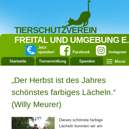
TIERSCHUTZVEREIN
FREITAL UND UMGEBUNG E.
Jetzt
spenden!
Facebook
Instagram
Menü
Startseite
Tiervermittlung
Spenden
Leistung
„Der Herbst ist des Jahres
schönstes farbiges Lächeln.“
(Willy Meurer)
Dieses schönste farbige
Lächeln konnten wir am