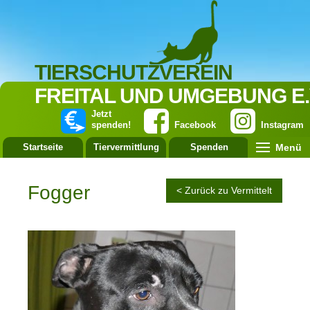
TIERSCHUTZVEREIN
FREITAL UND UMGEBUNG E.
Jetzt
spenden!
Facebook
Instagram
Menü
Startseite
Tiervermittlung
Spenden
Leistung
Fogger
< Zurück zu Vermittelt