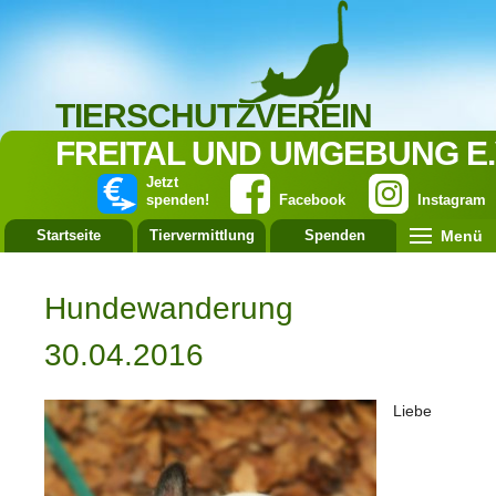
TIERSCHUTZVEREIN
FREITAL UND UMGEBUNG E.
Jetzt
spenden!
Facebook
Instagram
Menü
Startseite
Tiervermittlung
Spenden
Leistung
Hundewanderung
30.04.2016
Liebe