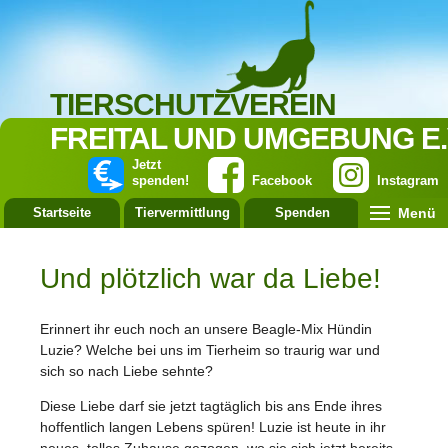
TIERSCHUTZVEREIN
FREITAL UND UMGEBUNG E.
Jetzt
spenden!
Facebook
Instagram
Menü
Startseite
Tiervermittlung
Spenden
Leistung
Und plötzlich war da Liebe!
Erinnert ihr euch noch an unsere Beagle-Mix Hündin
Luzie? Welche bei uns im Tierheim so traurig war und
sich so nach Liebe sehnte?
Diese Liebe darf sie jetzt tagtäglich bis ans Ende ihres
hoffentlich langen Lebens spüren! Luzie ist heute in ihr
neues, tolles Zuhause gezogen, wo sie sich jetzt bereits