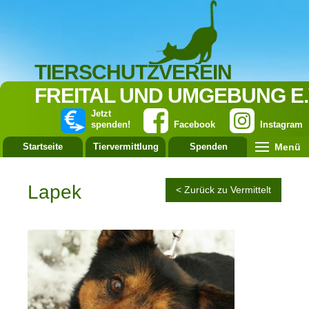
TIERSCHUTZVEREIN
FREITAL UND UMGEBUNG E.
Jetzt
spenden!
Facebook
Instagram
Menü
Startseite
Tiervermittlung
Spenden
Leistung
Lapek
< Zurück zu Vermittelt