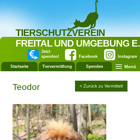
TIERSCHUTZVEREIN
FREITAL UND UMGEBUNG E.
Jetzt
spenden!
Facebook
Instagram
Menü
Startseite
Tiervermittlung
Spenden
Leistung
Teodor
< Zurück zu Vermittelt