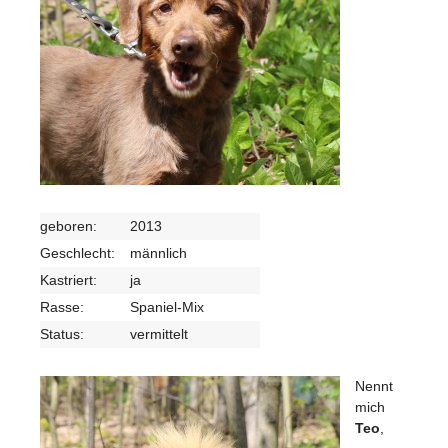
geboren:
2013
Geschlecht:
männlich
Kastriert:
ja
Rasse:
Spaniel-Mix
Status:
vermittelt
Nennt
mich
Teo
,