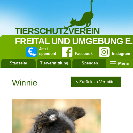
TIERSCHUTZVEREIN
FREITAL UND UMGEBUNG E.
Jetzt
spenden!
Facebook
Instagram
Menü
Startseite
Tiervermittlung
Spenden
Leistung
Winnie
< Zurück zu Vermittelt