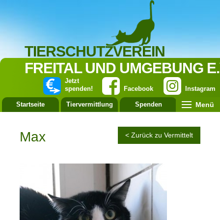
TIERSCHUTZVEREIN
FREITAL UND UMGEBUNG E.
Jetzt
spenden!
Facebook
Instagram
Menü
Startseite
Tiervermittlung
Spenden
Leistung
Max
< Zurück zu Vermittelt