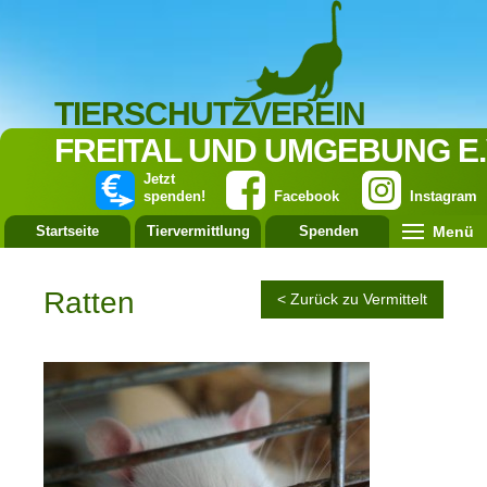
TIERSCHUTZVEREIN
FREITAL UND UMGEBUNG E.
Jetzt
spenden!
Facebook
Instagram
Menü
Startseite
Tiervermittlung
Spenden
Leistung
Ratten
< Zurück zu Vermittelt