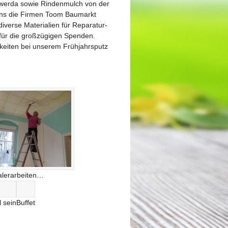
nwerda sowie Rindenmulch von der
ns die Firmen Toom Baumarkt
verse Materialien für Reparatur-
für die großzügigen Spenden.
keiten bei unserem Frühjahrsputz
lerarbeiten…
 sein
Buffet