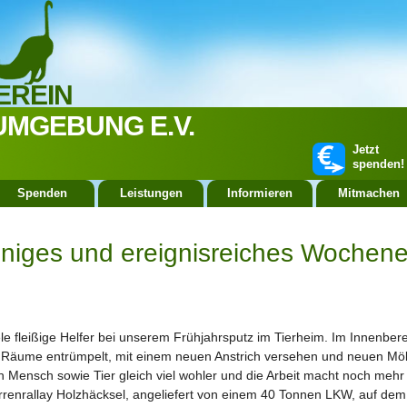
EREIN
UMGEBUNG E.V.
Jetzt
spenden!
Spenden
Leistungen
Informieren
Mitmachen
niges und ereignisreiches Wochenen
le fleißige Helfer bei unserem Frühjahrsputz im Tierheim. Im Innenber
 Räume entrümpelt, mit einem neuen Anstrich versehen und neuen Möb
h Mensch sowie Tier gleich viel wohler und die Arbeit macht noch meh
renrallay Hol
zhäcksel, angeliefert von einem 40 Tonnen LKW, auf dem 