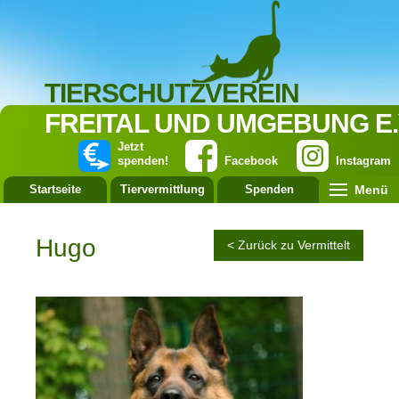
TIERSCHUTZVEREIN
FREITAL UND UMGEBUNG E.
Jetzt
spenden!
Facebook
Instagram
Menü
Startseite
Tiervermittlung
Spenden
Leistung
Hugo
< Zurück zu Vermittelt