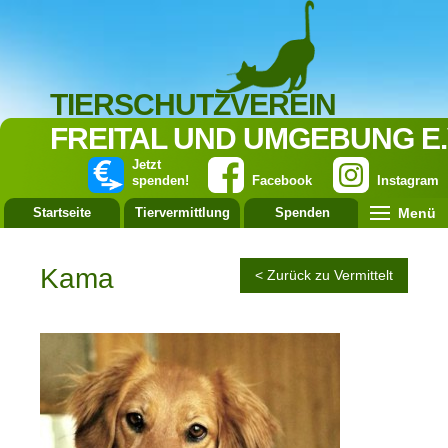
TIERSCHUTZVEREIN
FREITAL UND UMGEBUNG E.
Jetzt
spenden!
Facebook
Instagram
Menü
Startseite
Tiervermittlung
Spenden
Leistung
Kama
< Zurück zu Vermittelt