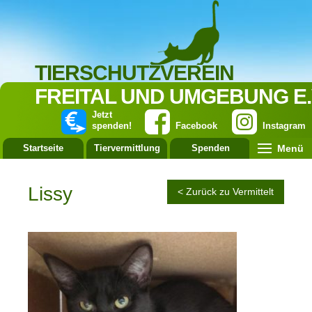
TIERSCHUTZVEREIN
FREITAL UND UMGEBUNG E.
Jetzt
spenden!
Facebook
Instagram
Menü
Startseite
Tiervermittlung
Spenden
Leistung
Lissy
< Zurück zu Vermittelt