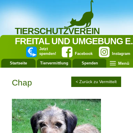
TIERSCHUTZVEREIN
FREITAL UND UMGEBUNG E.
Jetzt
spenden!
Facebook
Instagram
Menü
Startseite
Tiervermittlung
Spenden
Leistung
Chap
< Zurück zu Vermittelt