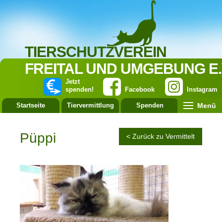
TIERSCHUTZVEREIN
FREITAL UND UMGEBUNG E.
Jetzt
spenden!
Facebook
Instagram
Menü
Startseite
Tiervermittlung
Spenden
Leistung
Püppi
< Zurück zu Vermittelt