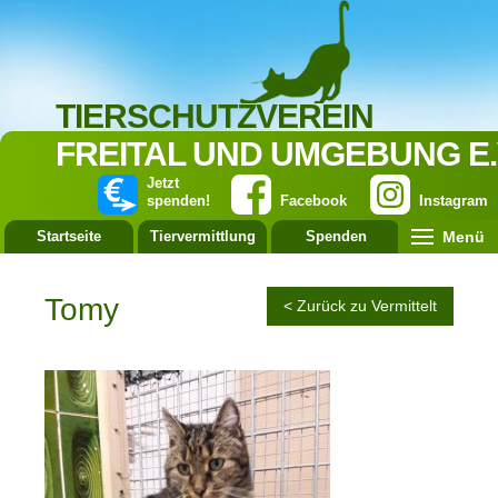
TIERSCHUTZVEREIN
FREITAL UND UMGEBUNG E.
Jetzt
spenden!
Facebook
Instagram
Menü
Startseite
Tiervermittlung
Spenden
Leistung
Tomy
< Zurück zu Vermittelt