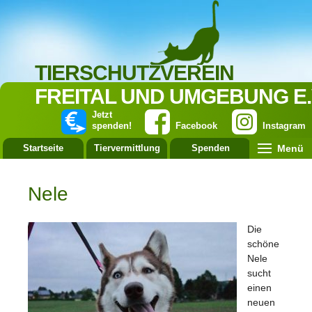
TIERSCHUTZVEREIN
FREITAL UND UMGEBUNG E.
Jetzt
spenden!
Facebook
Instagram
Menü
Startseite
Tiervermittlung
Spenden
Leistung
Nele
Die
schöne
Nele
sucht
einen
neuen