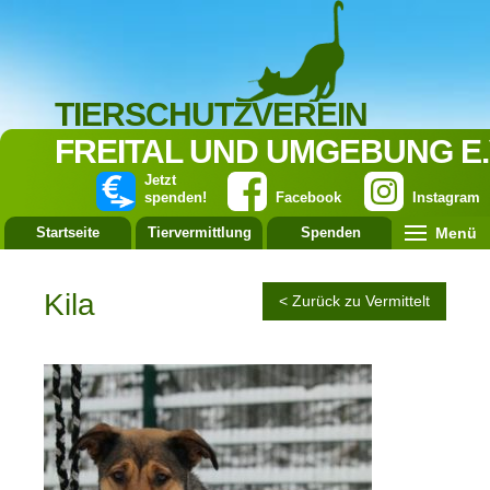
TIERSCHUTZVEREIN
FREITAL UND UMGEBUNG E.
Jetzt
spenden!
Facebook
Instagram
Menü
Startseite
Tiervermittlung
Spenden
Leistung
Kila
< Zurück zu Vermittelt