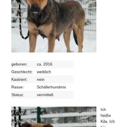
geboren:
ca. 2016
Geschlecht:
weiblich
Kastriert:
nein
Rasse:
Schäferhundmix
Status:
vermittelt
Ich
heiße
Kila. Ich