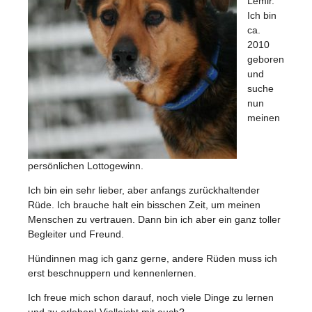
Lemir.
Ich bin
ca.
2010
geboren
und
suche
nun
meinen
persönlichen Lottogewinn.
Ich bin ein sehr lieber, aber anfangs zurückhaltender
Rüde. Ich brauche halt ein bisschen Zeit, um meinen
Menschen zu vertrauen. Dann bin ich aber ein ganz toller
Begleiter und Freund.
Hündinnen mag ich ganz gerne, andere Rüden muss ich
erst beschnuppern und kennenlernen.
Ich freue mich schon darauf, noch viele Dinge zu lernen
und zu erleben! Vielleicht mit euch?