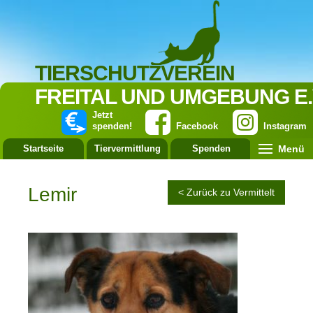
TIERSCHUTZVEREIN
FREITAL UND UMGEBUNG E.
Jetzt
spenden!
Facebook
Instagram
Menü
Startseite
Tiervermittlung
Spenden
Leistung
Lemir
< Zurück zu Vermittelt