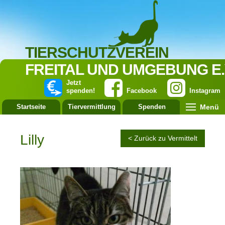
TIERSCHUTZVEREIN
FREITAL UND UMGEBUNG E.
Jetzt
spenden!
Facebook
Instagram
Menü
Startseite
Tiervermittlung
Spenden
Leistung
Lilly
< Zurück zu Vermittelt