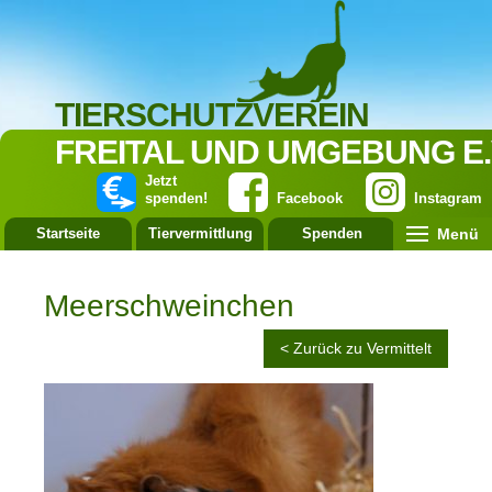
TIERSCHUTZVEREIN
FREITAL UND UMGEBUNG E.
Jetzt
spenden!
Facebook
Instagram
Menü
Startseite
Tiervermittlung
Spenden
Leistung
Meerschweinchen
< Zurück zu Vermittelt