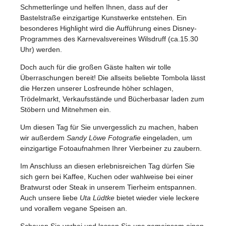
Schmetterlinge und helfen Ihnen, dass auf der
Bastelstraße einzigartige Kunstwerke entstehen. Ein
besonderes Highlight wird die Aufführung eines Disney-
Programmes des Karnevalsvereines Wilsdruff (ca.15.30
Uhr) werden.
Doch auch für die großen Gäste halten wir tolle
Überraschungen bereit! Die allseits beliebte Tombola lässt
die Herzen unserer Losfreunde höher schlagen,
Trödelmarkt, Verkaufsstände und Bücherbasar laden zum
Stöbern und Mitnehmen ein.
Um diesen Tag für Sie unvergesslich zu machen, haben
wir außerdem
Sandy Löwe Fotografie
eingeladen, um
einzigartige Fotoaufnahmen Ihrer Vierbeiner zu zaubern.
Im Anschluss an diesen erlebnisreichen Tag dürfen Sie
sich gern bei Kaffee, Kuchen oder wahlweise bei einer
Bratwurst oder Steak in unserem Tierheim entspannen.
Auch unsere liebe
Uta Lüdtke
bietet wieder viele leckere
und vorallem vegane Speisen an.
Schauen Sie vorbei und lassen Sie uns gemeinsam einen