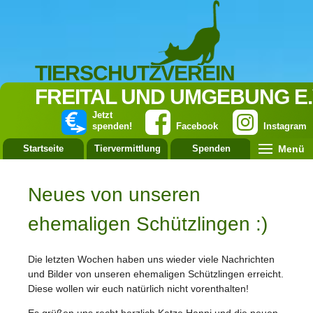
TIERSCHUTZVEREIN
FREITAL UND UMGEBUNG E.
Jetzt
spenden!
Facebook
Instagram
Menü
Startseite
Tiervermittlung
Spenden
Leistung
Neues von unseren
ehemaligen Schützlingen :)
Die letzten Wochen haben uns wieder viele Nachrichten
und Bilder von unseren ehemaligen Schützlingen erreicht.
Diese wollen wir euch natürlich nicht vorenthalten!
Es grüßen uns recht herzlich Katze Hanni und die neuen