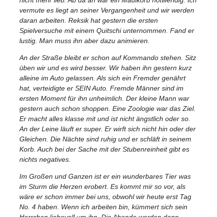
vermute es liegt an seiner Vergangenheit und wir werden
daran arbeiten. Reksik hat gestern die ersten
Spielversuche mit einem Quitschi unternommen. Fand er
lustig. Man muss ihn aber dazu animieren.
An der Straße bleibt er schon auf Kommando stehen. Sitz
üben wir und es wird besser. Wir haben ihn gestern kurz
alleine im Auto gelassen. Als sich ein Fremder genährt
hat, verteidigte er SEIN Auto. Fremde Männer sind im
ersten Moment für ihn unheimlich. Der kleine Mann war
gestern auch schon shoppen. Eine Zoologie war das Ziel.
Er macht alles klasse mit und ist nicht ängstlich oder so.
An der Leine läuft er super. Er wirft sich nicht hin oder der
Gleichen. Die Nächte sind ruhig und er schläft in seinem
Korb. Auch bei der Sache mit der Stubenreinheit gibt es
nichts negatives.
Im Großen und Ganzen ist er ein wunderbares Tier was
im Sturm die Herzen erobert. Es kommt mir so vor, als
wäre er schon immer bei uns, obwohl wir heute erst Tag
No. 4 haben. Wenn ich arbeiten bin, kümmert sich sein
Herrchen liebevoll um ihn. Die Abende werden dann