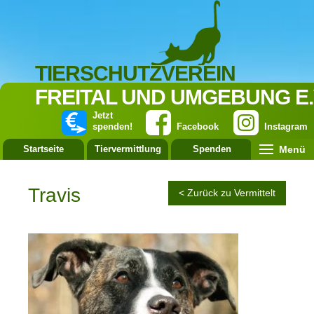
TIERSCHUTZVEREIN
FREITAL UND UMGEBUNG E.
Jetzt
spenden!
Facebook
Instagram
Menü
Startseite
Tiervermittlung
Spenden
Leistung
Travis
< Zurück zu Vermittelt