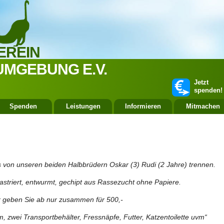
EREIN
UMGEBUNG E.V.
Jetzt
spenden!
Spenden
Leistungen
Informieren
Mitmachen
 von unseren beiden Halbbrüdern Oskar (3) Rudi (2 Jahre) trennen.
astriert, entwurmt, gechipt aus Rassezucht ohne Papiere.
r geben Sie ab nur zusammen für 500,-
m, zwei Transportbehälter, Fressnäpfe, Futter, Katzentoilette uvm“