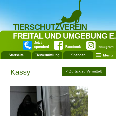
TIERSCHUTZVEREIN
FREITAL UND UMGEBUNG E.
Jetzt
spenden!
Facebook
Instagram
Menü
Startseite
Tiervermittlung
Spenden
Leistung
Kassy
< Zurück zu Vermittelt