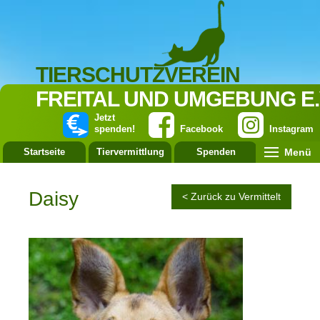
TIERSCHUTZVEREIN
FREITAL UND UMGEBUNG E.
Jetzt
spenden!
Facebook
Instagram
Menü
Startseite
Tiervermittlung
Spenden
Leistung
Daisy
< Zurück zu Vermittelt