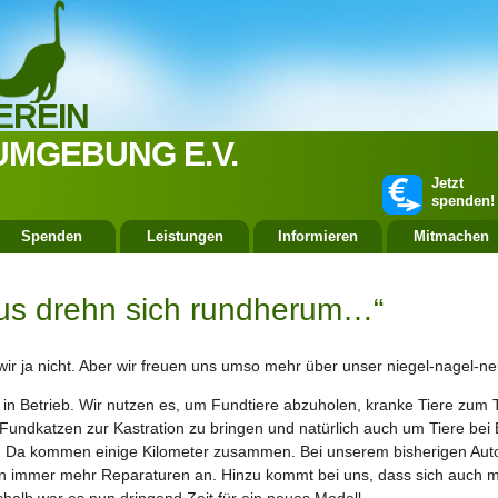
EREIN
UMGEBUNG E.V.
Jetzt
spenden!
Spenden
Leistungen
Informieren
Mitmachen
us drehn sich rundherum…“
ir ja nicht. Aber wir freuen uns umso mehr über unser niegel-nagel-n
h in Betrieb. Wir nutzen es, um Fundtiere abzuholen, kranke Tiere zum Ti
e Fundkatzen zur Kastration zu bringen und natürlich auch um Tiere b
. Da kommen einige Kilometer zusammen. Bei unserem bisherigen Auto 
en immer mehr Reparaturen an. Hinzu kommt bei uns, dass sich auch ma
lb war es nun dringend Zeit für ein neues Modell.