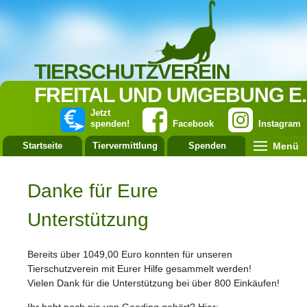
TIERSCHUTZVEREIN
FREITAL UND UMGEBUNG E.
Jetzt
spenden!
Facebook
Instagram
Menü
Startseite
Tiervermittlung
Spenden
Leistung
Danke für Eure
Unterstützung
Bereits über 1049,00 Euro konnten für unseren
Tierschutzverein mit Eurer Hilfe gesammelt werden!
Vielen Dank für die Unterstützung bei über 800 Einkäufen!
Ihr habt noch nie von Gooding gehört? Hier: