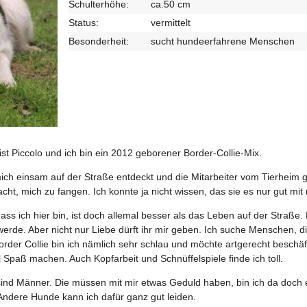
Schulterhöhe:
ca.50 cm
Status:
vermittelt
Besonderheit:
sucht hundeerfahrene Menschen
st Piccolo und ich bin ein 2012 geborener Border-Collie-Mix.
 einsam auf der Straße entdeckt und die Mitarbeiter vom Tierheim g
acht, mich zu fangen. Ich konnte ja nicht wissen, das sie es nur gut mit
, dass ich hier bin, ist doch allemal besser als das Leben auf der Straße
 werde. Aber nicht nur Liebe dürft ihr mir geben. Ich suche Menschen,
rder Collie bin ich nämlich sehr schlau und möchte artgerecht beschäf
 Spaß machen. Auch Kopfarbeit und Schnüffelspiele finde ich toll.
, sind Männer. Die müssen mit mir etwas Geduld haben, bin ich da doch e
ndere Hunde kann ich dafür ganz gut leiden.