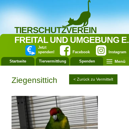
TIERSCHUTZVEREIN
FREITAL UND UMGEBUNG E.
Jetzt
spenden!
Facebook
Instagram
Menü
Startseite
Tiervermittlung
Spenden
Leistung
Ziegensittich
< Zurück zu Vermittelt