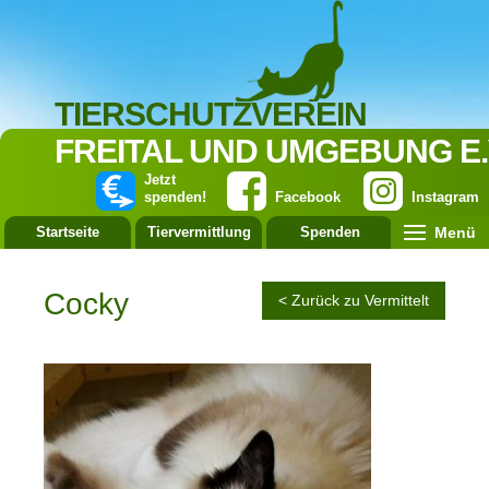
TIERSCHUTZVEREIN
FREITAL UND UMGEBUNG E.
Jetzt
spenden!
Facebook
Instagram
Menü
Startseite
Tiervermittlung
Spenden
Leistung
Cocky
< Zurück zu Vermittelt