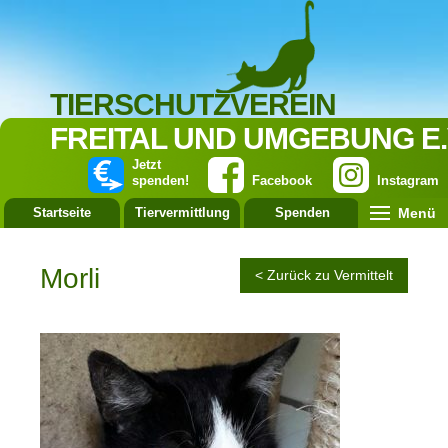
TIERSCHUTZVEREIN
FREITAL UND UMGEBUNG E.
Jetzt
spenden!
Facebook
Instagram
Menü
Startseite
Tiervermittlung
Spenden
Leistung
Morli
< Zurück zu Vermittelt