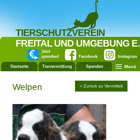
TIERSCHUTZVEREIN
FREITAL UND UMGEBUNG E.
Jetzt
spenden!
Facebook
Instagram
Menü
Startseite
Tiervermittlung
Spenden
Leistung
Welpen
< Zurück zu Vermittelt